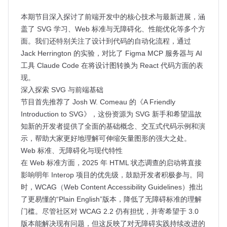
本期节目深入探讨了前端开发中的核心技术与最新进展，涵
盖了 SVG 学习、Web 标准与无障碍化、性能优化等多个方
面。我们还特别关注了设计到代码的自动化流程，通过
Jack Herrington 的实验，对比了 Figma MCP 服务器与 AI
工具 Claude Code 在将设计图转换为 React 代码方面的表
现。
深入探索 SVG 与前端基础
节目首先推荐了 Josh W. Comeau 的《A Friendly
Introduction to SVG》，这份资源为 SVG 新手和希望温故
知新的开发者提供了全面的基础概念、交互式代码示例和演
示，帮助大家更好地理解可伸缩矢量图形的强大之处。
Web 标准、无障碍化与现代特性
在 Web 标准方面，2025 年 HTML 状态调查的启动将直接
影响明年 Interop 项目的优先级，鼓励开发者积极参与。同
时，WCAG（Web Content Accessibility Guidelines）推出
了更易懂的“Plain English”版本，降低了无障碍标准的理解
门槛。尽管社区对 WCAG 2.2 仍有担忧，并寄希望于 3.0
版本能解决现有问题，但这反映了对无障碍实践持续改进的