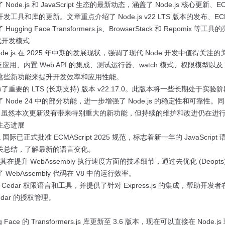
de.js 和 JavaScript 生态的最新动态，涵盖了 Node.js 核心更新、EC
具和库的更新。文章重点介绍了 Node.js v22 LTS 版本的发布、ECMASc
ging Face Transformers.js、BrowserStack 和 Repomix 等
现代开发模式
de.js 在 2025 年中期的发展现状，强调了现代 Node 开发中值得关
应用、内置 Web API 的集成、测试运行器、watch 模式、权限模型以及 imp
这些新功能来提升开发效率和应用性能。
发布了重要的 LTS (长期支持) 版本 v22.17.0。此版本将一些长期处于实验阶
Node 24 中的部分功能，进一步增强了 Node.js 的稳定性和可靠性。同
已发布，虽然本次更新没有带来特别重大的新功能，但持续的维护和改进仍在进
言与生态进展
国际已正式批准 ECMAScript 2025 规范，标志着新一年的 JavaScri
关总结，了解最新的语言变化。
在提升 WebAssembly 执行速度方面的技术细节，通过去优化 (Deopts) 和内联
ebAssembly 代码在 V8 中的运行效率。
Cedar 权限语言和工具，并提供了针对 Express.js 的集成，帮助开发者在 
dar 的授权管理。
Face 的 Transformers.js 库更新至 3.6 版本，现在可以直接在 Node.js